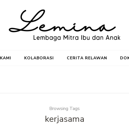
Sobat LemINA
Untuk Senyum Anak Indonesia
KAMI
KOLABORASI
CERITA RELAWAN
DO
Browsing Tags
kerjasama