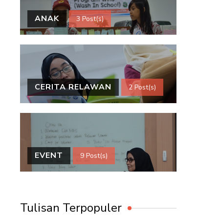
ANAK
3 Post(s)
CERITA RELAWAN
2 Post(s)
EVENT
9 Post(s)
Tulisan Terpopuler